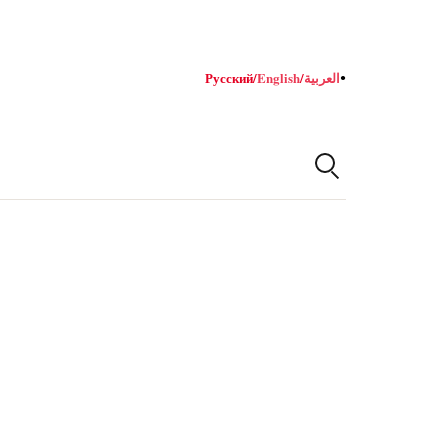
Русский
/
English
/
العربية
●