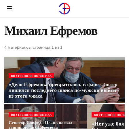
Menu
Михаил Ефремов
4 материалов, страница 1 из 1
ВНУТРЕННЯЯ ПОЛИТИКА
«Дело Ефремова превратилось в фарс»: актер
лишился последнего шанса по-мужски выйти
из этого ужаса
ВНУТРЕННЯЯ ПОЛИТИКА
ВНУТРЕННЯЯ ПОЛИТ
Сенатор Совфеда Цеков назвал
«Нет уже боль
защищающих Ефремова