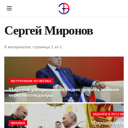
Menu
Сергей Миронов
8 материалов, страница 1 из 1
ВНУТРЕННЯЯ ПОЛИТИКА
Миронов раскритиковал идею запрета звонков
через мессенджеры
ВЫБОРЫ В РОССИИ
Миронов отказ
МНЕНИЯ