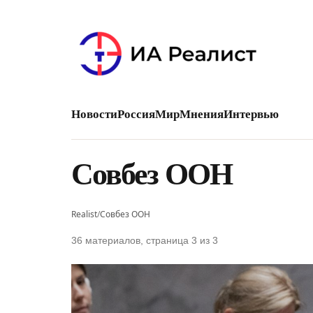
Новости
Россия
Мир
Мнения
Интервью
Совбез ООН
Realist
/
Совбез ООН
36 материалов, страница 3 из 3