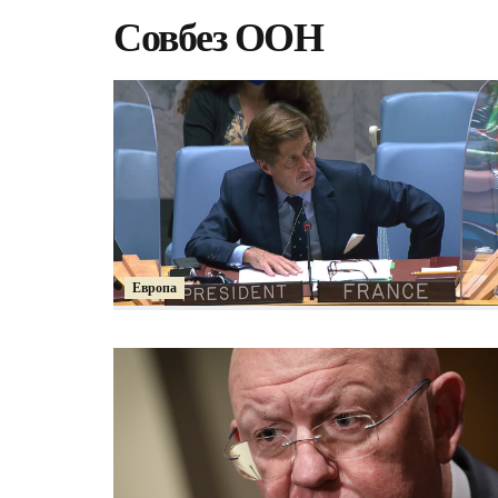
Совбез ООН
Европа