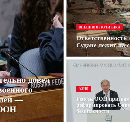
ВНЕШНЯЯ ПОЛИТИКА
Ответственность 
Судане лежит на
тельно довел
военного
АЗИЯ
сией —
Генсек ООН призвал
реформировать Сове
 ООН
безопасности