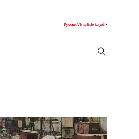
Русский
/
English
/
العربية
●