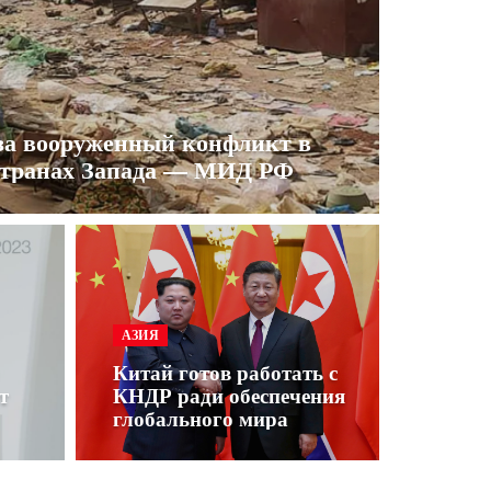
за вооруженный конфликт в
 странах Запада — МИД РФ
АЗИЯ
Китай готов работать с
т
КНДР ради обеспечения
глобального мира