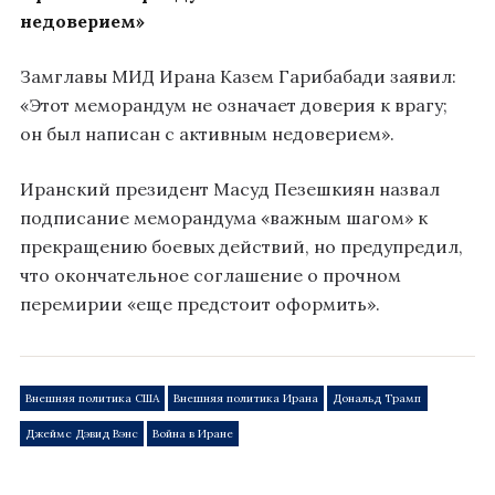
недоверием»
Замглавы МИД Ирана Казем Гарибабади заявил:
«Этот меморандум не означает доверия к врагу;
он был написан с активным недоверием».
Иранский президент Масуд Пезешкиян назвал
подписание меморандума «важным шагом» к
прекращению боевых действий, но предупредил,
что окончательное соглашение о прочном
перемирии «еще предстоит оформить».
Внешняя политика США
Внешняя политика Ирана
Дональд Трамп
Джеймс Дэвид Вэнс
Война в Иране