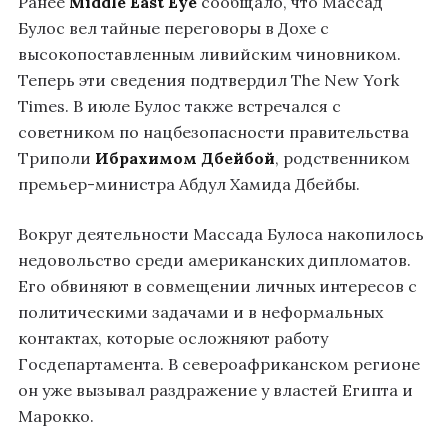
Ранее
Middle East Eye
сообщало, что Массад
Булос вел тайные переговоры в Дохе с
высокопоставленным ливийским чиновником.
Теперь эти сведения подтвердил The New York
Times. В июле Булос также встречался с
советником по нацбезопасности правительства
Триполи
Ибрахимом Дбейбой
, родственником
премьер-министра Абдул Хамида Дбейбы.
Вокруг деятельности Массада Булоса накопилось
недовольство среди американских дипломатов.
Его обвиняют в совмещении личных интересов с
политическими задачами и в неформальных
контактах, которые осложняют работу
Госдепартамента. В североафриканском регионе
он уже вызывал раздражение у властей Египта и
Марокко.