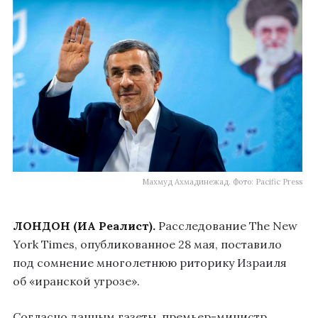
Махмуд Ахмадинежад. Фото: Pacific Press
ЛОНДОН (ИА Реалист).
Расследование The New
York Times, опубликованное 28 мая, поставило
под сомнение многолетнюю риторику Израиля
об «иранской угрозе».
Согласно данным газеты, премьер-министр