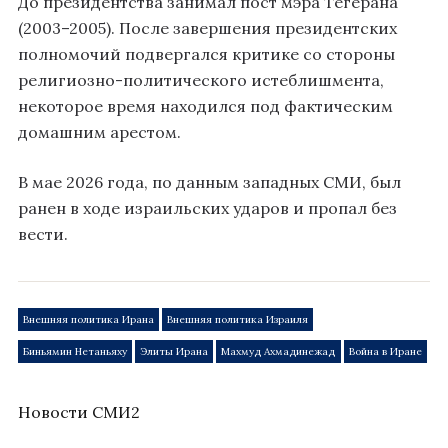
До президентства занимал пост мэра Тегерана
(2003–2005). После завершения президентских
полномочий подвергался критике со стороны
религиозно-политического истеблишмента,
некоторое время находился под фактическим
домашним арестом.
В мае 2026 года, по данным западных СМИ, был
ранен в ходе израильских ударов и пропал без
вести.
Внешняя политика Ирана
Внешняя политика Израиля
Биньямин Нетаньяху
Элиты Ирана
Махмуд Ахмадинежад
Война в Иране
Новости СМИ2