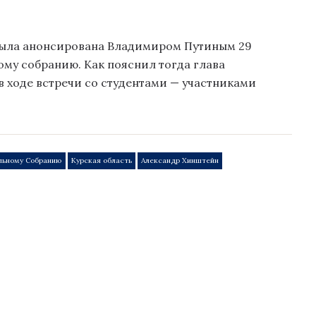
была анонсирована Владимиром Путиным 29
му собранию. Как пояснил тогда глава
в ходе встречи со студентами — участниками
льному Собранию
Курская область
Александр Хинштейн