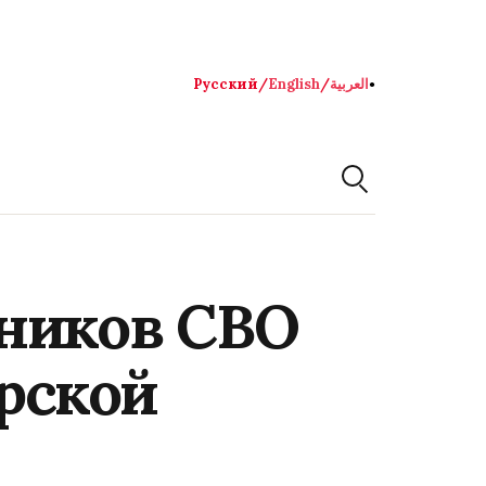
Русский
/
English
/
العربية
●
ников СВО
урской