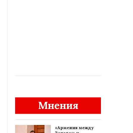
Мнения
«Армения между
Западом и