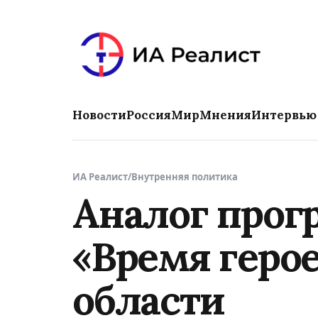
Новости
Россия
Мир
Мнения
Интервью
ИА Реалист
/
Внутренняя политика
Аналог прог
«Время герое
области