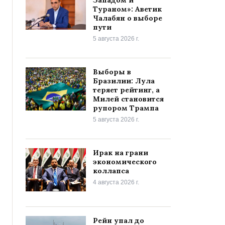
Тураном»: Аветик
Чалабян о выборе
пути
5 августа 2026 г.
Выборы в
Бразилии: Лула
теряет рейтинг, а
Милей становится
рупором Трампа
5 августа 2026 г.
Ирак на грани
экономического
коллапса
4 августа 2026 г.
Рейн упал до