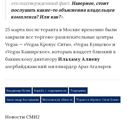
это подтвержденный факт.
Наверное, стоит
послушать какие-то объяснения владельцев
комплекса? Или как?
».
25 марта после теракта в Москве временно были
закрыли все торгово-развлекательные центры
Vegas — «Vegas Крокус Сити», «Vegas Кунцево» и
«Vegas Каширское», которым владеет близкий к
бакинскому диктатору
Ильхаму Алиеву
азербайджанский миллиардер Араз Агаларов.
Владимир Путин
Борьба с терроризмом
Терроризм
Александр Бастрыкин
Московская область
Теракт в «Крокус Сити Холл»
Новости СМИ2