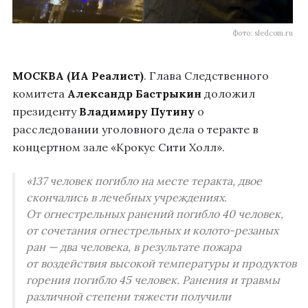
Фото: sledcom.ru
МОСКВА (ИА Реалист)
. Глава Следственного
комитета
Александр Бастрыкин
доложил
президенту
Владимиру Путину
о
расследовании уголовного дела о теракте в
концертном зале «Крокус Сити Холл».
«137 человек погибло на месте теракта, двое
скончались в лечебных учреждениях.
От огнестрельных ранений погибло 40 человек,
от сочетания огнестрельных и колото-резаных
ран — два человека, в результате пожара
от воздействия высокой температуры и продуктов
горения погибло 45 человек. Ранения и травмы
различной степени тяжести получили