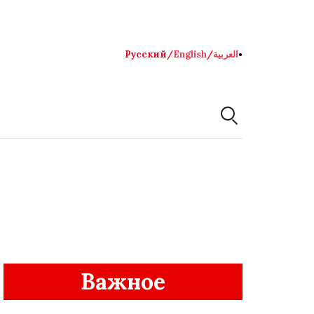
Русский
/
English
/
العربية
●
Важное