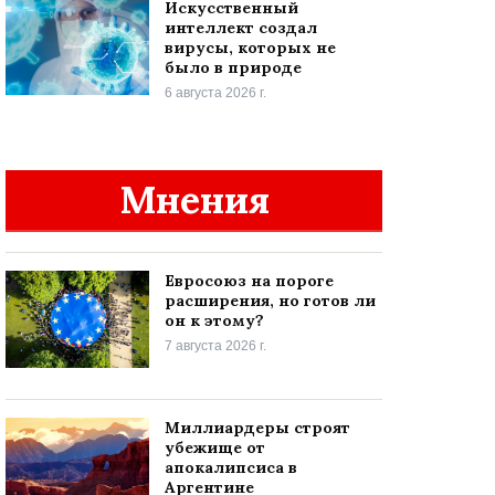
Искусственный
интеллект создал
вирусы, которых не
было в природе
6 августа 2026 г.
Мнения
Евросоюз на пороге
расширения, но готов ли
он к этому?
7 августа 2026 г.
Миллиардеры строят
убежище от
апокалипсиса в
Аргентине