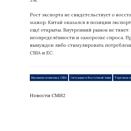
5%.
Рост экспорта не свидетельствует о восс
мажор. Китай оказался в позиции экспор
ещё открыты. Внутренний рынок не тянет:
неопределённости и заморозке спроса. П
вынужден либо стимулировать потреблени
США и ЕС.
Внешняя политика США
Ситуация в Восточной Азии
Торговая 
Новости СМИ2