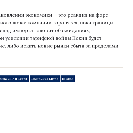
тановлении экономики — это реакция на форс-
тного шока: компании торопятся, пока границы
 спад импорта говорит об ожиданиях,
ри усилении тарифной войны Пекин будет
е, либо искать новые рынки сбыта за пределами
война США и Китая
Экономика Китая
Важное