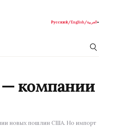
Русский
/
English
/
العربية
●
% — компании
ании новых пошлин США. Но импорт