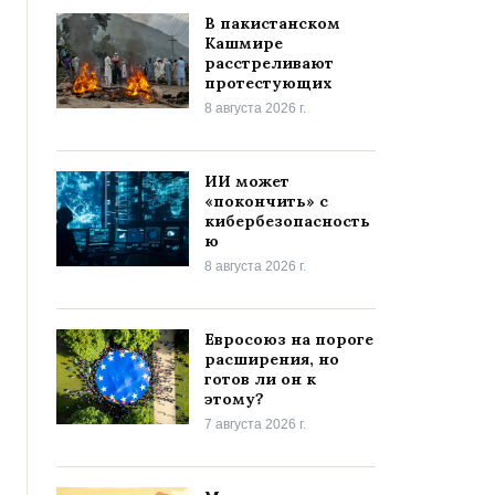
В пакистанском
Кашмире
расстреливают
протестующих
8 августа 2026 г.
ИИ может
«покончить» с
кибербезопасность
ю
8 августа 2026 г.
Евросоюз на пороге
расширения, но
готов ли он к
этому?
7 августа 2026 г.