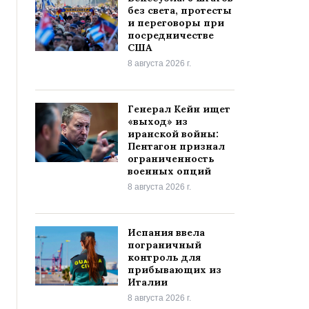
без света, протесты
и переговоры при
посредничестве
США
8 августа 2026 г.
Генерал Кейн ищет
«выход» из
иранской войны:
Пентагон признал
ограниченность
военных опций
8 августа 2026 г.
Испания ввела
пограничный
контроль для
прибывающих из
Италии
8 августа 2026 г.