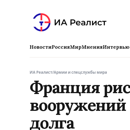
Новости
Россия
Мир
Мнения
Интервью
ИА Реалист
/
Армии и спецслужбы мира
Франция рис
вооружений 
долга