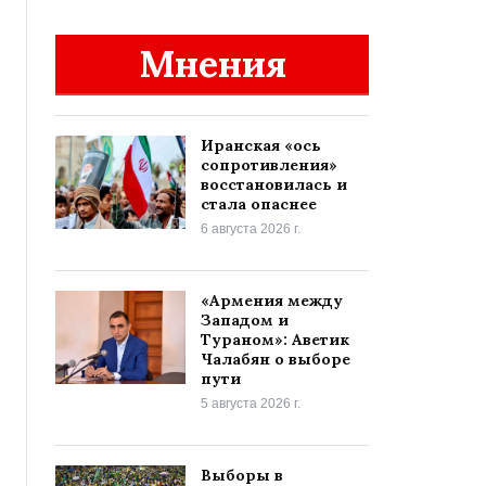
Мнения
Иранская «ось
сопротивления»
восстановилась и
стала опаснее
6 августа 2026 г.
«Армения между
Западом и
Тураном»: Аветик
Чалабян о выборе
пути
5 августа 2026 г.
Выборы в