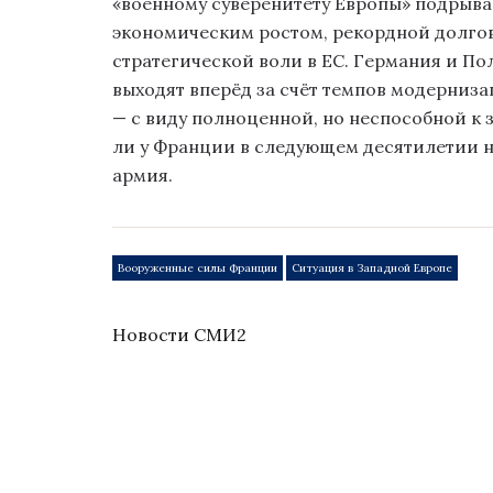
«военному суверенитету Европы» подрыв
экономическим ростом, рекордной долгов
стратегической воли в ЕС. Германия и П
выходят вперёд за счёт темпов модерниза
— с виду полноценной, но неспособной к 
ли у Франции в следующем десятилетии н
армия.
Вооруженные силы Франции
Ситуация в Западной Европе
Новости СМИ2