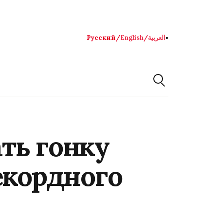
Русский
/
English
/
العربية
●
ть гонку
екордного