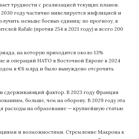
вает трудности с реализацией текущих планов.
 2030 году частично нивелируется инфляцией и
олучить меньше боевых единиц: по прогнозу, в
телей Rafale (против 254 в 2021 году) и всего 200
риада, на которую приходится около 13%
не и операций НАТО в Восточной Европе в 2024
одом в €8 млрд и было вынуждено отсрочить
н сдерживающий фактор. В 2023 году Франция
ваниям, больше, чем на оборону. В 2029 году эта
дя расходы на образование — крупнейшую статью
ициями и возможностями. Стремление Макрона к