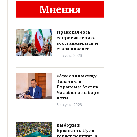
Мнения
Иранская «ось
сопротивления»
восстановилась и
стала опаснее
6 августа 2026 г.
«Армения между
Западом и
Тураном»: Аветик
Чалабян о выборе
пути
5 августа 2026 г.
Выборы в
Бразилии: Лула
теряет рейтинг, а