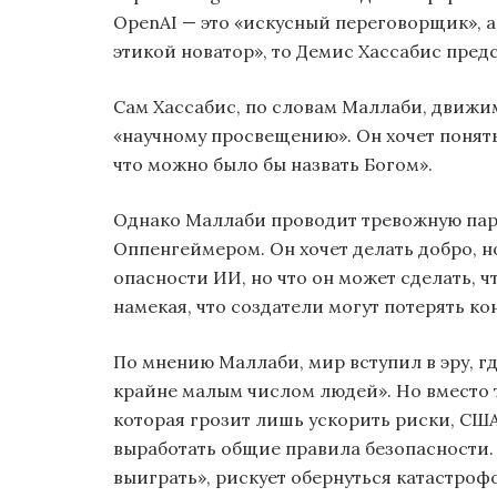
OpenAI — это «искусный переговорщик», а
этикой новатор», то Демис Хассабис пред
Сам Хассабис, по словам Маллаби, движим
«научному просвещению». Он хочет понять
что можно было бы назвать Богом».
Однако Маллаби проводит тревожную пар
Оппенгеймером. Он хочет делать добро, 
опасности ИИ, но что он может сделать, ч
намекая, что создатели могут потерять к
По мнению Маллаби, мир вступил в эру, г
крайне малым числом людей». Но вместо 
которая грозит лишь ускорить риски, США
выработать общие правила безопасности. 
выиграть», рискует обернуться катастрофо