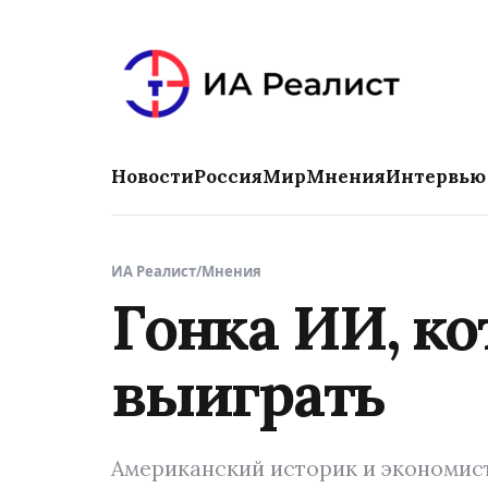
Новости
Россия
Мир
Мнения
Интервью
ИА Реалист
/
Мнения
Гонка ИИ, к
выиграть
Американский историк и экономист