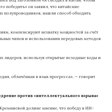
mes под заголовком «Я съездил в Китай, чтобы
го победить» он заявил, что китайские
х полупроводников, нашли способ обходить
ниям, компенсируют нехватку мощностей за счёт
льных чипов и использования передовых методов
ых лидеров, используя открытые исходные коды и
едия, облачённая в язык прогресса», — говорит
едрение против «интеллектуального взрыва»
Кремниевой долине мнение, что победу в ИИ-