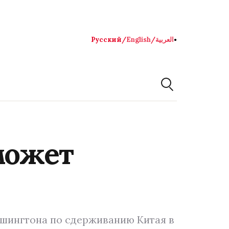
Русский
/
English
/
العربية
●
может
ашингтона по сдерживанию Китая в