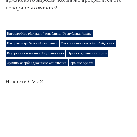
позорное молчание?
Нагорно-Карабахская Республика (Республика Арцах)
Нагорно-карабахский конфликт
Внешняя политика Азербайджана
Внутренняя политика Азербайджана
Права коренных народов
Армяно-азербайджанские отношения
Армяне Арцаха
Новости СМИ2