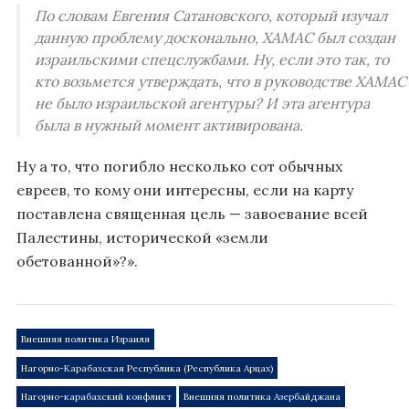
По словам Евгения Сатановского, который изучал
данную проблему досконально, ХАМАС был создан
израильскими спецслужбами. Ну, если это так, то
кто возьмется утверждать, что в руководстве ХАМАС
не было израильской агентуры? И эта агентура
была в нужный момент активирована.
Ну а то, что погибло несколько сот обычных
евреев, то кому они интересны, если на карту
поставлена священная цель — завоевание всей
Палестины, исторической «земли
обетованной»?».
Внешняя политика Израиля
Нагорно-Карабахская Республика (Республика Арцах)
Нагорно-карабахский конфликт
Внешняя политика Азербайджана