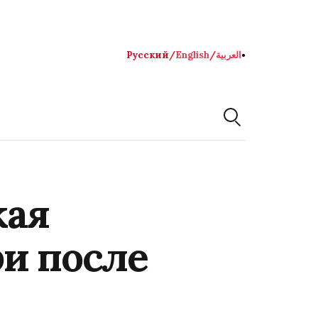
Русский
/
English
/
العربية
●
кая
ри после