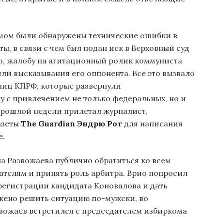
омом были обнаружены технические ошибки в
ы, в связи с чем был подан иск в Верховный суд
го, жалобу на агитационный ролик коммуниста
ли высказывания его оппонента. Все это вызвало
лиц КПРФ, которые развернули
с привлечением не только федеральных, но и
прошлой недели прилетал журналист,
азеты
The Guardian
Эндрю Рот
для написания
е.
 Развожаева публично обратиться ко всем
ателям и принять роль арбитра. Врио попросил
 регистрации кандидата Коновалова и дать
жено решить ситуацию по-мужски, во
звожаев встретился с председателем избиркома