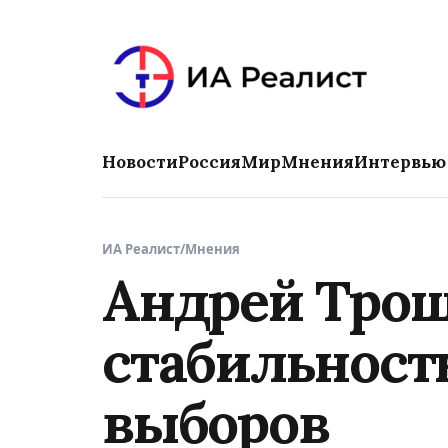
Новости
Россия
Мир
Мнения
Интервью
ИА Реалист
/
Мнения
Андрей Трош
стабильност
выборов