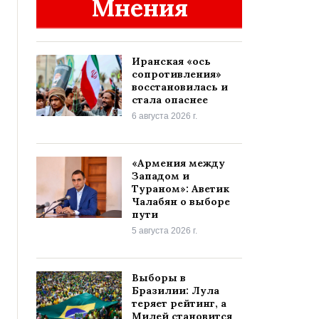
Мнения
Иранская «ось
сопротивления»
восстановилась и
стала опаснее
6 августа 2026 г.
«Армения между
Западом и
Тураном»: Аветик
Чалабян о выборе
пути
5 августа 2026 г.
Выборы в
Бразилии: Лула
теряет рейтинг, а
Милей становится