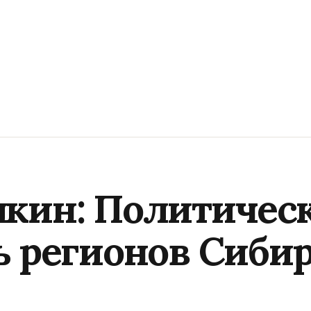
кин: Политичес
ь регионов Сиби