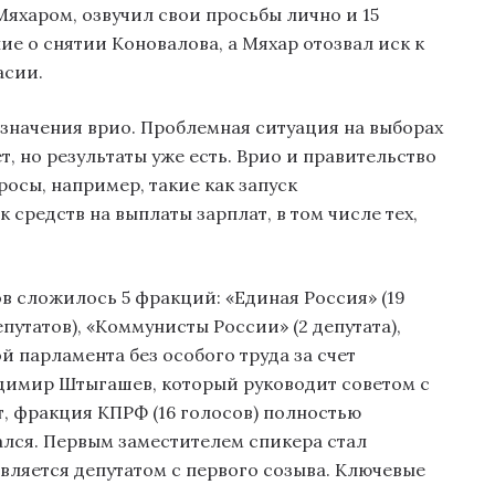
харом, озвучил свои просьбы лично и 15
ие о снятии Коновалова, а Мяхар отозвал иск к
асии.
азначения врио. Проблемная ситуация на выборах
, но результаты уже есть. Врио и правительство
осы, например, такие как запуск
 средств на выплаты зарплат, в том числе тех,
в сложилось 5 фракций: «Единая Россия» (19
депутатов), «Коммунисты России» (2 депутата),
ой парламента без особого труда за счет
димир Штыгашев, который руководит советом с
ат, фракция КПРФ (16 голосов) полностью
ался. Первым заместителем спикера стал
ляется депутатом с первого созыва. Ключевые