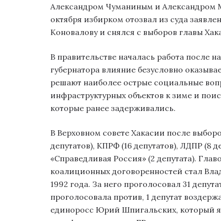
Александром Чуманиным и Александром Мя
октября избирком отозвал из суда заявлен
Коновалову и снялся с выборов главы Хак
В правительстве началась работа после н
губернатора влияние безусловно оказывает
решают наиболее острые социальные вопр
инфраструктурных объектов к зиме и поиск
которые ранее задерживались.
В Верховном совете Хакасии после выборо
депутатов), КПРФ (16 депутатов), ЛДПР (8 
«Справедливая Россия» (2 депутата). Глав
коалиционных договоренностей стал Вла
1992 года. За него проголосовал 31 депут
проголосовала против, 1 депутат воздерж
единоросс Юрий Шпигальских, который яв