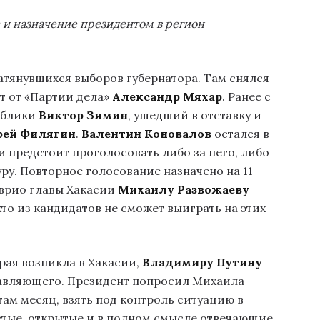
 и назначение президентом в регион
атянувшихся выборов губернатора. Там снялся
т от «Партии дела»
Александр Мяхар
. Ранее с
ублики
Виктор Зимин
, ушедший в отставку и
рей Филягин
.
Валентин Коновалов
остался в
 предстоит проголосовать либо за него, либо
ру. Повторное голосование назначено на 11
о врио главы Хакасии
Михаилу Развожаеву
кто из кандидатов не сможет выиграть на этих
рая возникла в Хакасии,
Владимиру Путину
авляющего. Президент попросил Михаила
там месяц, взять под контроль ситуацию в
истые, открытые и в полном смысле отвечающие