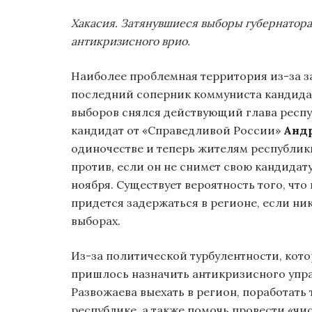
Хакасия. Затянувшиеся выборы губернатора
антикризисного врио.
Наиболее проблемная территория из-за з
последний соперник коммуниста кандида
выборов снялся действующий глава респ
кандидат от «Справедливой России»
Анд
одиночестве и теперь жителям республики
против, если он не снимет свою кандидату
ноября. Существует вероятность того, чт
придется задержаться в регионе, если ни
выборах.
Из-за политической турбулентности, кото
пришлось назначить антикризисного упр
Развожаева выехать в регион, поработать 
республике, а также помочь провести «ч