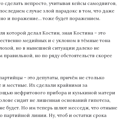
то сделать непросто, учитывая кейсы самодвигов,
последнем случае злой парадокс в том, что даже
 но и поражение… тоже будет поражением.
ля которой делал Костин, зная Костина – это
ственно медийных и с уклоном в тёмные тона
плохой, но в нынешней ситуации далеко не
м правильной, но по ряду обстоятельств скорее
артийцы – это депутаты, причём не столько
 и местные. Их сделали крайними за
мощью нефритового прибора и кузькиной матери
 голове сидит не лишенная оснований гипотеза,
 не будет. Но им теперь шлют месседж, что отныне
о партийной линии. Ну, чтоб и остатки срока