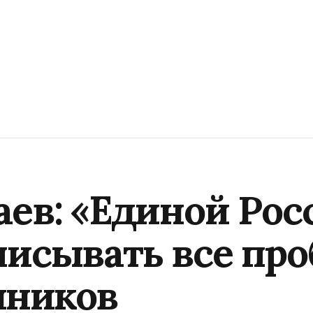
аев: «Единой Рос
писывать все пр
нников