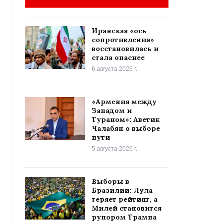
Иранская «ось
сопротивления»
восстановилась и
стала опаснее
6 августа 2026 г.
«Армения между
Западом и
Тураном»: Аветик
Чалабян о выборе
пути
5 августа 2026 г.
Выборы в
Бразилии: Лула
теряет рейтинг, а
Милей становится
рупором Трампа