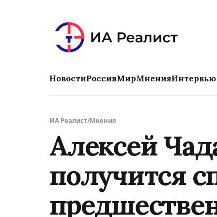
Новости
Россия
Мир
Мнения
Интервью
ИА Реалист
/
Мнения
Алексей Чад
получится с
предшестве