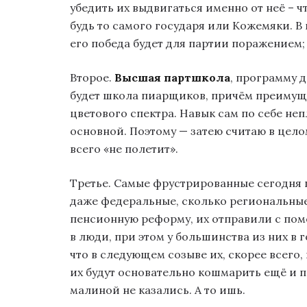
убедить их выдвигаться именно от неё – ч
будь то самого государя или Кожемяки. В 
его победа будет для партии поражением;
Второе.
Высшая партшкола
, программу д
будет школа пиарщиков, причём преимуще
цветового спектра. Навык сам по себе не
основной. Поэтому — затею считаю в цело
всего «не полетит».
Третье. Самые фрустрированные сегодня п
даже федеральные, сколько региональные
пенсионную реформу, их отправили с по
в люди, при этом у большинства из них в
что в следующем созыве их, скорее всего,
их будут основательно кошмарить ещё и п
малиной не казались. А то ишь.