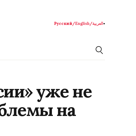
Русский
/
English
/
العربية
●
сии» уже не
облемы на