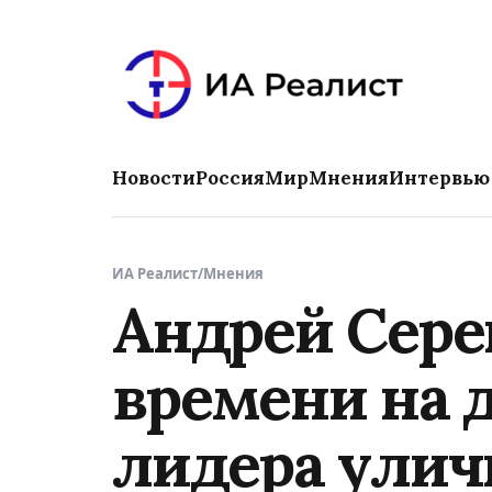
Новости
Россия
Мир
Мнения
Интервью
ИА Реалист
/
Мнения
Андрей Серен
времени на 
лидера улич