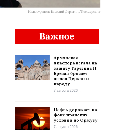
Иллюстрация: Василий Дерюгин/Коммерсант
Важное
Армянская
диаспора встала на
защиту Гарегина II:
Ереван бросает
вызов Церкви и
народу
7 августа 2026 г.
Нефть дорожает на
фоне иранских
условий по Ормузу
7 августа 2026 г.