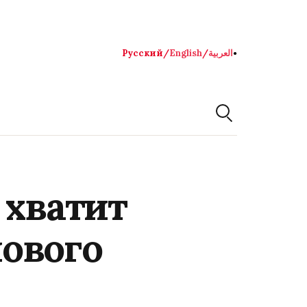
Русский
/
English
/
العربية
●
 хватит
ового