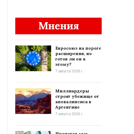
Мнения
Евросоюз на пороге
расширения, но
готов ли он к
этому?
7 августа 2026 г.
Миллиардеры
строят убежище от
апокалипсиса в
Аргентине
7 августа 2026 г.
Иранская «ось