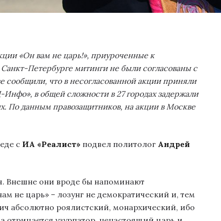
кции «Он вам не царь!», приуроченные к
 Санкт-Петербурге митинги не были согласованы с
 сообщили, что в несогласованной акции приняли
Д-Инфо», в общей сложности в 27 городах задержали
х. По данным правозащитников, на акции в Москве
седе с
ИА «Реалист»
подвел политолог
Андрей
ая. Внешне они вроде бы напоминают
м не царь» – лозунг не демократический и, тем
лич абсолютно роялистский, монархический, ибо
 а отрицается узурпатор, ненастоящий царь и,