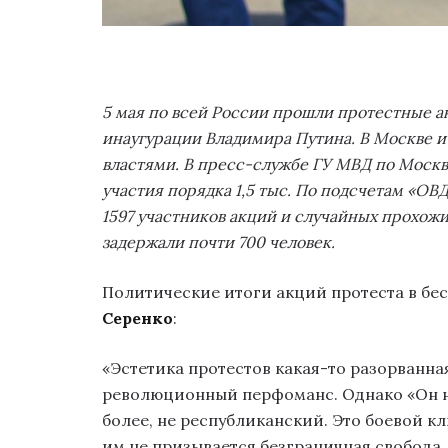
5 мая по всей России прошли протестные а
инаугурации Владимира Путина. В Москве и
властями.
В пресс-службе ГУ МВД по Москве
участия порядка 1,5 тыс. По подсчетам «ОВ
1597 участников акций и случайных прохожи
задержали почти 700 человек.
Политические итоги акций протеста в бе
Серенко
:
«Эстетика протестов какая-то разорванн
революционный перфоманс. Однако «Он на
более, не республиканский. Это боевой к
им не призывается безграничная свобода,