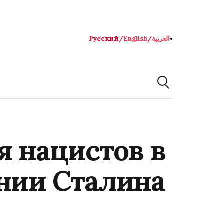
Русский
/
English
/
العربية
●
я нацистов в
ании Сталина