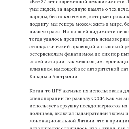
«Все 27 лет современной независимости 
умы людей, за народную память о тех неч
народы, без исключения, которые прожив
подвигу, мы теперь можем жить в мире, б
низшую расы. Но по всей видимости не вс
тогда удалось предотвратить неимоверн
этнократический правящий латышский ре
остервенелым фанатизмом до сих пор пыт
своей истории, так мешающие героизации
влиянием имеющей вес авторитетной ла
Канады и Австралии.
Когда-то ЦРУ активно их использовала д
спецоперации по развалу СССР. Как мы зн
использует верхушку псевдопатриотов из
полицаев, включая надзирателей тюрем и
мононациональной Латвии, что в принципе
исторически сложилось, что Латвия, как с