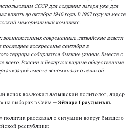
использованы СССР для создания лагеря уже для
вплоть до октября 1946 года. В 1967 году на месте
илсский мемориальный комплекс.
ких военнопленных современные латвийские власти
в последнее воскресенье сентября в
го террора собираются бывшие узники. Вместе с
де всего, России и Беларуси видные общественные
организаций вместе вспоминают о великой
й венок возложил латышский политолог, лидер
у»
на выборах в Сейм —
Эйнарс Граудыньш
.
т»
политик рассказал о ситуации вокруг бывшего
ийской республики: