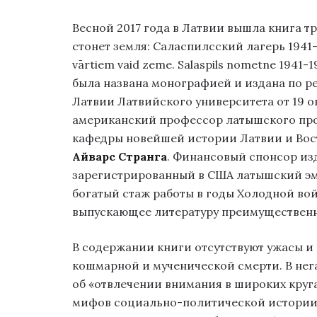
Весной 2017 года в Латвии вышла книга т
стонет земля: Саласпилсский лагерь 1941-194
vārtiem vaid zeme. Salaspils nometne 1941-194
была названа монографией и издана по р
Латвии Латвийского университета от 19 ок
американский профессор латышского п
кафедры новейшей истории Латвии и Вос
Айварс Странга
. Финансовый спонсор из
зарегистрированный в США латышский эм
богатый стаж работы в годы Холодной войн
выпускающее литературу преимущественн
В содержании книги отсутствуют ужасы и 
кошмарной и мученической смерти. В нег
об «отвлечении внимания в широких круг
мифов социально-политической истории 