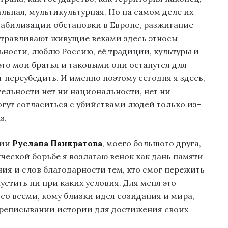
ьная, мультикультурная. Но на самом деле их
табилизации обстановки в Европе, разжигание
 стравливают живущие веками здесь этносы
ьности, люблю Россию, её традиции, культуры и
это мои братья и таковыми они останутся для
т переубедить. И именно поэтому сегодня я здесь,
тельности нет ни национальности, нет ни
огут согласиться с убийствами людей только из-
з.
вии
Руслана Панкратова
, моего большого друга,
еской борьбе я возлагаю венок как дань памяти
ия и слов благодарности тем, кто смог пережить
устить ни при каких условия. Для меня это
 со всеми, кому близки идея созидания и мира,
ереписывании истории для достижения своих