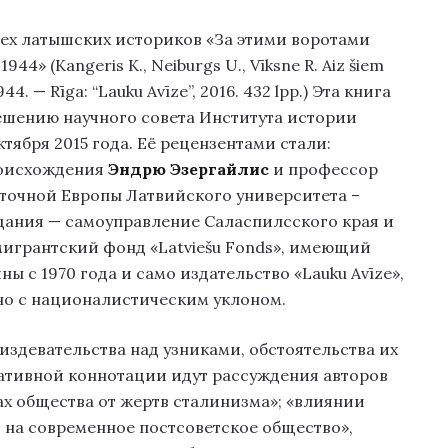
рех латышских историков «За этими воротами
4» (Kangeris K., Neiburgs U., Vīksne R. Aiz šiem
4. — Rīga: “Lauku Avīze”, 2016. 432 lpp.) Эта книга
ешению научного совета Института истории
тября 2015 года. Её рецензентами стали:
роисхождения
Эндрю Эзергайлис
и профессор
точной Европы Латвийского университета –
дания — самоуправление Саласпилсского края и
игрантский фонд «Latviešu Fonds», имеющий
ы с 1970 года и само издательство «Lauku Avīze»,
о с националистическим уклоном.
издевательства над узниками, обстоятельства их
ативной коннотации идут рассуждения авторов
ах общества от жертв сталинизма»; «влиянии
на современное постсоветское общество»,