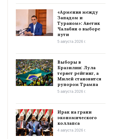
«Армения между
Западом и
Тураном»: Аветик
Чалабян о выборе
пути
5 августа 2026 г.
Выборы в
Бразилии: Лула
теряет рейтинг, а
Милей становится
рупором Трампа
5 августа 2026 г.
Ирак на грани
экономического
коллапса
4 августа 2026 г.