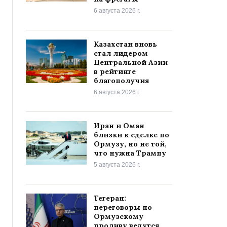
6 августа 2026 г.
Казахстан вновь
стал лидером
Центральной Азии
в рейтинге
благополучия
6 августа 2026 г.
Иран и Оман
близки к сделке по
Ормузу, но не той,
что нужна Трампу
5 августа 2026 г.
Тегеран:
переговоры по
Ормузскому
проливу ведутся