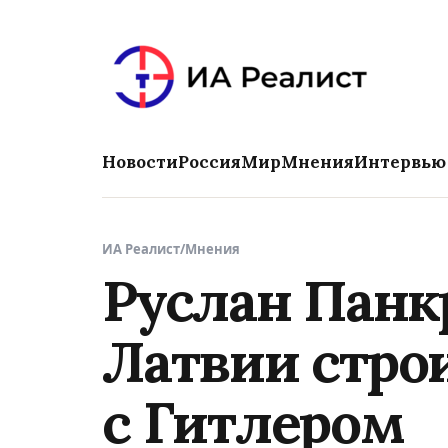
Новости
Россия
Мир
Мнения
Интервью
ИА Реалист
/
Мнения
Руслан Панк
Латвии стро
с Гитлером