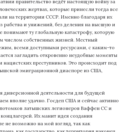
Латвии правительство ведёт настоящую войну за
еловеческих жертвах, которые принесли тогда все
али на территории СССР. Именно благодаря их
ез рабства и унижений, без деления на высшую и
е понимают ту глобальную катастрофу, которую
ым числом собственных жизней. Местный
жим, всеми доступными ресурсами, с каким-то
ается загладить откровенно неудобные моменты
 нацистских преступников. Это происходит под
тышской эмиграционной диаспоре из США,
ля диверсионной деятельности для будущей
аем вполне удачно. Госдеп США и сейчас активно
 потомков латышских легионеров Ваффен СС и
 концлагерей. Их манит идея создания
 не возможно на мой взгляд, так как
трана, как государство, как территория наконец,