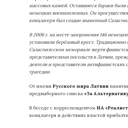
массовых казней. Оставшиеся бараки были 
немецких военнопленных. Он просуществовал 
концлагеря был создан знаменный Саласп
В 2006 г. на месте захоронения 146 немец
установили берёзовый крест. Традиционно 
Саласпилсском мемориале жертв фашистско
представителями посольств в Латвии, преж
деятели и представители антифашистских 
трагедии.
От имени
Русского мира Латвии
памятны
предвыборного списка
«За Альтернатив
В беседе с корреспондентом
ИА «Реалис
концлагеря и действиях властей прибалт