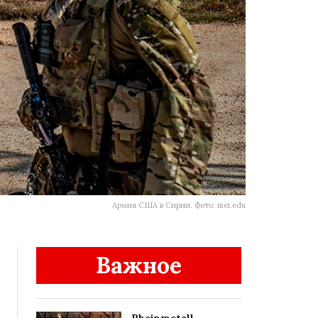
Армия США в Сирии. Фото: mei.edu
Важное
Rheinmetall