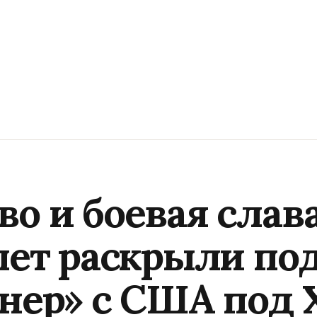
о и боевая слав
 лет раскрыли по
гнер» с США под