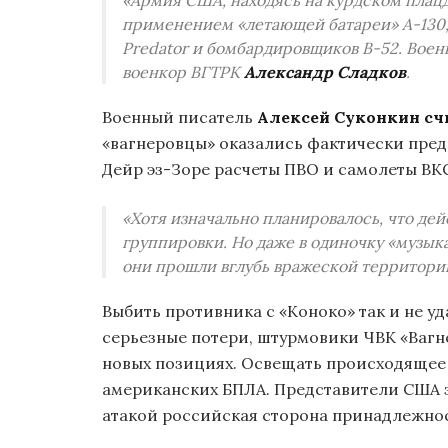
применением «летающей батареи» А-130, 
Predator и бомбардировщиков B-52. Воен
военкор ВГТРК
Александр Сладков
.
Военный писатель
Алексей Суконкин
сч
«вагнеровцы» оказались фактически пред
Дейр эз-Зоре расчеты ПВО и самолеты ВКС
«Хотя изначально планировалось, что де
группировки. Но даже в одиночку «музык
они прошли вглубь вражеской территории
Выбить противника с «Коноко» так и не уд
серьезные потери, штурмовики ЧВК «Вагн
новых позициях. Освещать происходящее 
американских БПЛА. Представители США за
атакой российская сторона принадлежнос