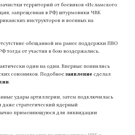
мя зачистки территорий от боевиков «Исламского
ация, запрещенная в РФ) штурмовики ЧВК
риканских инструкторов и военных на
 отсутствие обещанной им ранее поддержки ПВО
Ф тогда от участия в бою воздержались.
актически один на один. Впервые появились
ских союзников. Подобное
заявление
сделал
жин
.
анные удары артиллерии, затем подключилась
и даже стратегический ядерный
бычно применяющуюся для ликвидации
дарме, нанесла удар по штурмовикам ЧВК с