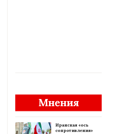
Мнения
Иранская «ось
сопротивления»