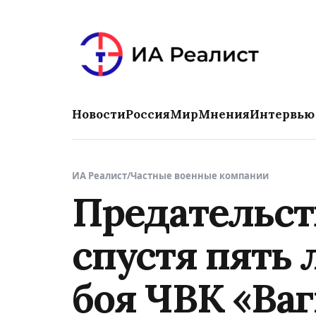
Новости
Россия
Мир
Мнения
Интервью
ИА Реалист
/
Частные военные компании
Предательств
спустя пять
боя ЧВК «Ва