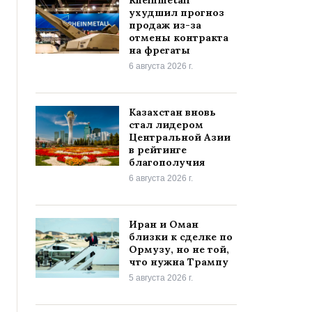
ухудшил прогноз
продаж из-за
отмены контракта
на фрегаты
6 августа 2026 г.
Казахстан вновь
стал лидером
Центральной Азии
в рейтинге
благополучия
6 августа 2026 г.
Иран и Оман
близки к сделке по
Ормузу, но не той,
что нужна Трампу
5 августа 2026 г.