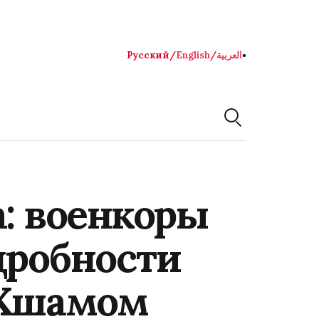
Русский
/
English
/
العربية
●
а: военкоры
дробности
 Хшамом