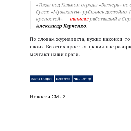
«Тогда под Хшамом отряды «Вагнера» не о
будет. «Музыканты» рубились достойно. 
крепостей», —
написал
работавший в Сир
Александр Харченко
.
По словам журналиста, нужно наконец-то 
своих. Без этих простых правил нас разорв
мечтают наши враги.
Война в Сирии
Пентагон
ЧВК Вагнер
Новости СМИ2