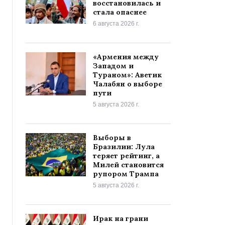
восстановилась и
стала опаснее
6 августа 2026 г.
«Армения между
Западом и
Тураном»: Аветик
Чалабян о выборе
пути
5 августа 2026 г.
Выборы в
Бразилии: Лула
теряет рейтинг, а
Милей становится
рупором Трампа
5 августа 2026 г.
Ирак на грани