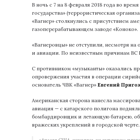
В ночь с 7 на 8 февраля 2018 года во вре
государства» (террористическая организ
«Вагнер» столкнулись с присутствием аме
газоперерабатывающем заводе «Коноко».
«Вагнеровцы» не отступили, несмотря на
и авиации. По неизвестным причинам ВС Р
С противником «музыканты» оказались пр
опровержения участия в операции сирий
основатель ЧВК «Вагнер»
Евгений Приго
Американская сторона нанесла массиров
авиация — с катарского полигона поднял
бомбардировщик и летающую батарею, о
вражеских укреплений в городской черте.
«Армия США, находясь на курдском плац