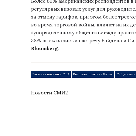
Более 60% американских респондентов в 
регулярных визовых услуг для руководит
за отмену тарифов, при этом более трех 
во время торговой войны, влияют на их де
«упорядоченному общению между правите
38% высказались за встречу Байдена и Си
Bloomberg
.
Внешняя политика США
Внешняя политика Китая
Си Цзиньпин
Новости СМИ2