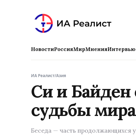
Новости
Россия
Мир
Мнения
Интервью
ИА Реалист
/
Азия
Си и Байден
судьбы мира
Беседа — часть продолжающихся у