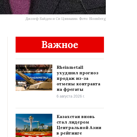
Джозеф Байден и Си Цзиньпин. Фото: Bloomberg
Важное
Rheinmetall
ухудшил прогноз
продаж из-за
отмены контракта
на фрегаты
6 августа 2026 г.
Казахстан вновь
стал лидером
Центральной Азии
в рейтинге