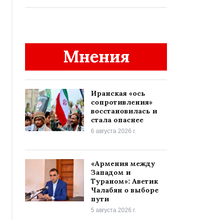
Мнения
Иранская «ось
сопротивления»
восстановилась и
стала опаснее
6 августа 2026 г.
«Армения между
Западом и
Тураном»: Аветик
Чалабян о выборе
пути
5 августа 2026 г.