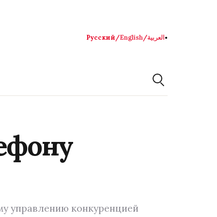
Русский
/
English
/
العربية
●
лефону
му управлению конкуренцией