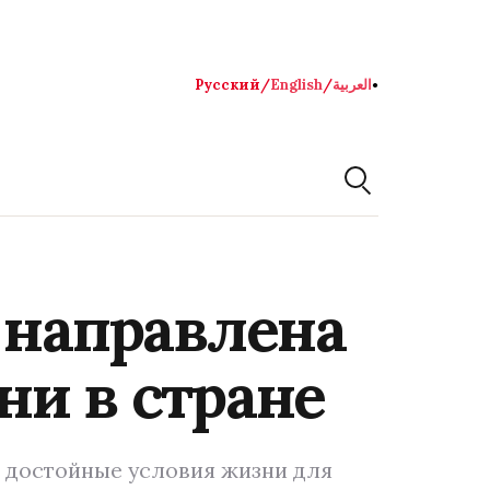
Русский
/
English
/
العربية
●
 направлена
ни в стране
ь достойные условия жизни для