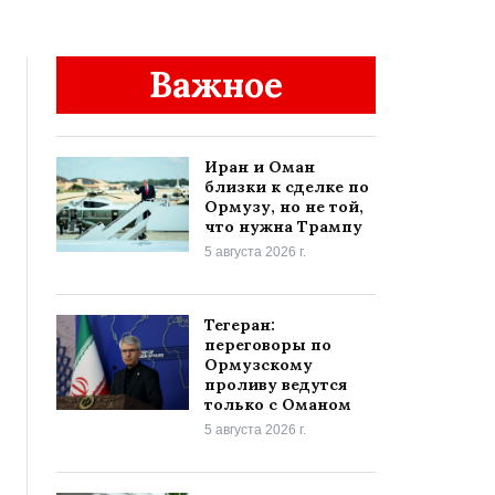
Важное
Иран и Оман
близки к сделке по
Ормузу, но не той,
что нужна Трампу
5 августа 2026 г.
Тегеран:
переговоры по
Ормузскому
проливу ведутся
только с Оманом
5 августа 2026 г.