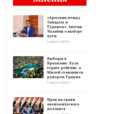
«Армения между
Западом и
Тураном»: Аветик
Чалабян о выборе
пути
5 августа 2026 г.
Выборы в
Бразилии: Лула
теряет рейтинг, а
Милей становится
рупором Трампа
5 августа 2026 г.
Ирак на грани
экономического
коллапса