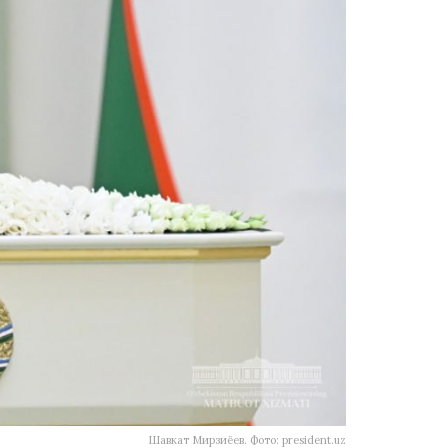
Шавкат Мирзиёев. Фото: president.uz