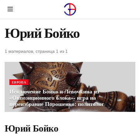
Menu
Юрий Бойко
1 материалов, страница 1 из 1
ЕВРОПА
Исключение Бойко и Лёвочкина из
«Оппозиционного блока»- игра на
переизбрание Порошенко: политолог
Юрий Бойко