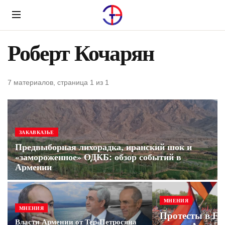
Menu
Роберт Кочарян
7 материалов, страница 1 из 1
ЗАКАВКАЗЬЕ
Предвыборная лихорадка, иранский шок и
«замороженное» ОДКБ: обзор событий в
Армении
МНЕНИЯ
МНЕНИЯ
Протесты в Ер
Власти Армении от Тер-Петросяна