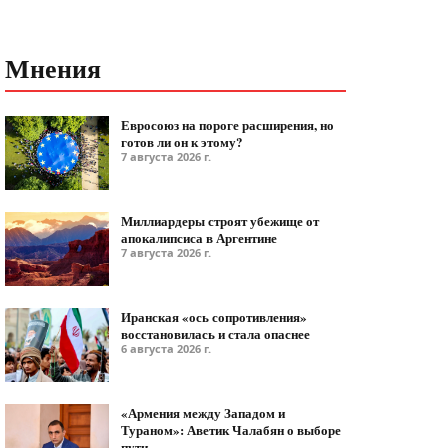
Мнения
Евросоюз на пороге расширения, но
готов ли он к этому?
7 августа 2026 г.
Миллиардеры строят убежище от
апокалипсиса в Аргентине
7 августа 2026 г.
Иранская «ось сопротивления»
восстановилась и стала опаснее
6 августа 2026 г.
«Армения между Западом и
Тураном»: Аветик Чалабян о выборе
пути