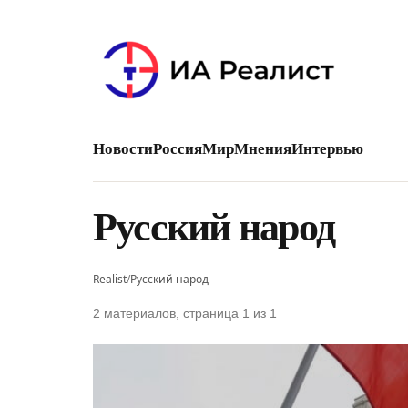
Новости
Россия
Мир
Мнения
Интервью
Русский народ
Realist
/
Русский народ
2 материалов, страница 1 из 1