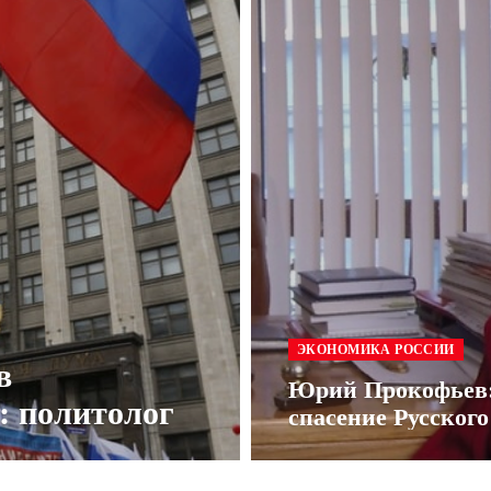
ЭКОНОМИКА РОССИИ
в
Юрий Прокофьев: 
: политолог
спасение Русского