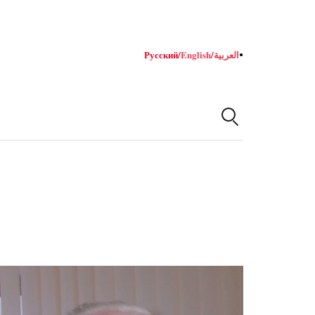
Русский
/
English
/
العربية
●