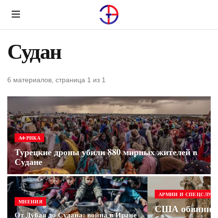
Menu
Судан
6 материалов, страница 1 из 1
АФРИКА
Турецкие дроны убили 880 мирных жителей в
Судане
АРМИИ И СПЕЦСЛУЖ
МНЕНИЯ
США обвинил
От Дубая до Судана: война в Иране