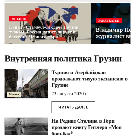
МНЕНИЯ
ЗАКАВКАЗЬЕ
Канал «Стамбул» и сдача Грузии
Владимир Поз
туркам: Россия капитулирует в
журналист выс
бассейне Черного моря
Внутренняя политика Грузии
Турция и Азербайджан
продолжают тихую экспансию в
Грузии
23 августа 2020 г.
Мнения
ЧИТАТЬ ДАЛЕЕ
На Родине Сталина в Гори
продают книгу Гитлера «Моя
борьба»*