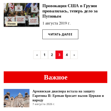
Провокация США в Грузии
провалилась, теперь дело за
Путиным
1 августа 2019 г.
Мнения
ЧИТАТЬ ДАЛЕЕ
‹
1
2
3
4
›
Важное
Армянская диаспора встала на защиту
Гарегина II: Ереван бросает вызов Церкви и
народу
7 августа 2026 г.