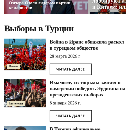
лоббируют аль
Озгюра Озеля лидером партии
и Китаем: илл
кемалистов
реальная угро
НАТО?
Выборы в Турции
Война в Иране обнажила раскол
в турецком обществе
28 марта 2026 г.
Мнения
ЧИТАТЬ ДАЛЕЕ
Имамоглу из тюрьмы заявил о
намерении победить Эрдогана на
президентских выборах
8 января 2026 г.
Элитология
ЧИТАТЬ ДАЛЕЕ
В Турции официально