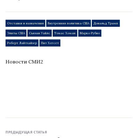
Отставки и назначения
Внутренняя политика США
Дональд Трамп
Элиты США
Сьюзан Уайлс
Томас Хоман
Марко Рубио
Роберт Лайтхайзер
Пит Хегсет
Новости СМИ2
ПРЕДЫДУЩАЯ СТАТЬЯ