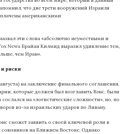
 государства во всём мире, который в данный
напомнил, что две трети вооружений Израиля
оплачены американскими
азвал эти слова «абсолютно неуместными и
Fox News Брайан Килмид выразил удивление тем,
льше, чем Иран».
 и риски
 августа) на заключение финального соглашения.
рии, которые должен был возглавить Вэнс, были
сослался на «логистические сложности», но, по
воров из-за израильских ударов по Ливану.
энс сможет заявить о своей ключевой роли в
 союзников на Ближнем Востоке. Однако