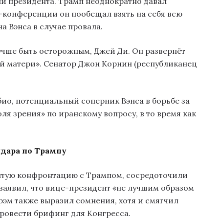
ни президента. Трамп неоднократно давал
-конференции он пообещал взять на себя всю
на Вэнса в случае провала.
учше быть осторожным, Джей Ди. Он развернёт
ой матери». Сенатор Джон Корнин (республиканец
био, потенциальный соперник Вэнса в борьбе за
оля зрения» по иранскому вопросу, в то время как
удара по Трампу
рытую конфронтацию с Трампом, сосредоточили
заявил, что вице-президент «не лучшим образом
рэм также выразил сомнения, хотя и смягчил
провести брифинг для Конгресса.