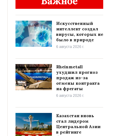
Важное
Искусственный
интеллект создал
вирусы, которых не
было в природе
6 августа 2026 г.
Rheinmetall
ухудшил прогноз
продаж из-за
отмены контракта
на фрегаты
6 августа 2026 г.
Казахстан вновь
стал лидером
Центральной Азии
в рейтинге