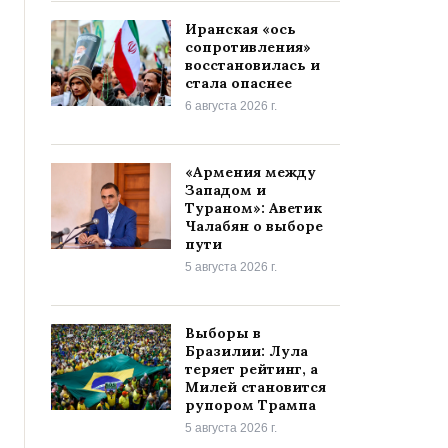
Иранская «ось
сопротивления»
восстановилась и
стала опаснее
6 августа 2026 г.
«Армения между
Западом и
Тураном»: Аветик
Чалабян о выборе
пути
5 августа 2026 г.
Выборы в
Бразилии: Лула
теряет рейтинг, а
Милей становится
рупором Трампа
5 августа 2026 г.