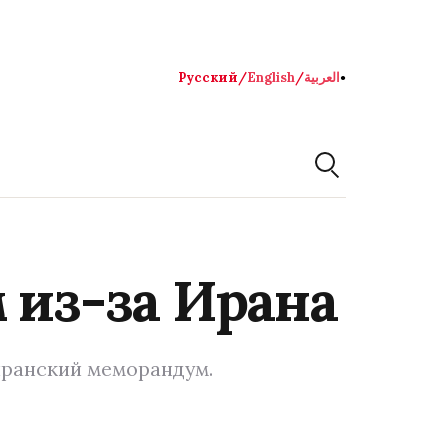
Русский
/
English
/
العربية
●
 из-за Ирана
 иранский меморандум.