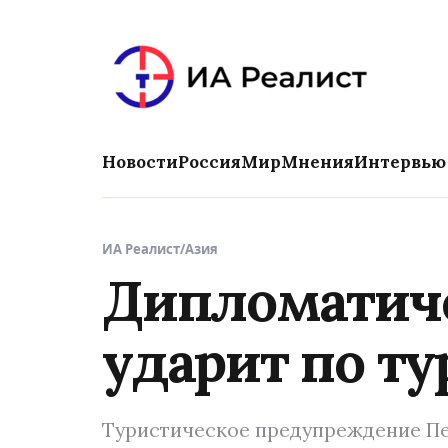
Новости
Россия
Мир
Мнения
Интервью
ИА Реалист
/
Азия
Дипломатиче
ударит по т
Туристическое предупреждение Пе