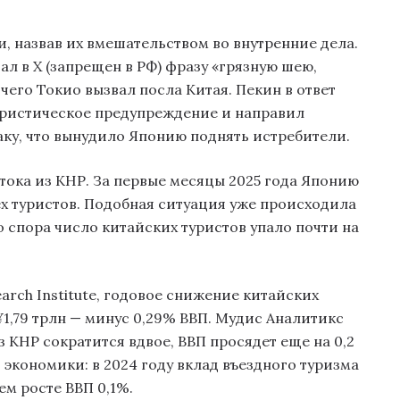
и, назвав их вмешательством во внутренние дела.
ал в X (запрещен в РФ) фразу «грязную шею,
 чего Токио вызвал посла Китая. Пекин в ответ
уристическое предупреждение и направил
аку, что вынудило Японию поднять истребители.
тока из КНР. За первые месяцы 2025 года Японию
ех туристов. Подобная ситуация уже происходила
о спора число китайских туристов упало почти на
arch Institute, годовое снижение китайских
1,79 трлн — минус 0,29% ВВП. Мудис Аналитикс
 КНР сократится вдвое, ВВП просядет еще на 0,2
 экономики: в 2024 году вклад въездного туризма
ем росте ВВП 0,1%.