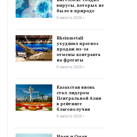
вирусы, которых не
было в природе
6 августа 2026 г.
Rheinmetall
ухудшил прогноз
продаж из-за
отмены контракта
на фрегаты
6 августа 2026 г.
Казахстан вновь
стал лидером
Центральной Азии
в рейтинге
благополучия
6 августа 2026 г.
Иран и Оман