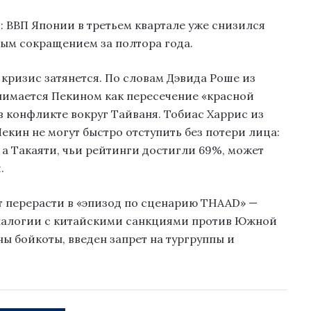
: ВВП Японии в третьем квартале уже снизился
рвым сокращением за полтора года.
кризис затянется. По словам Дэвида Роше из
инимается Пекином как пересечение «красной
 конфликте вокруг Тайваня. Тобиас Харрис из
 Пекин не могут быстро отступить без потери лица:
а Такаяти, чьи рейтинги достигли 69%, может
.
т перерасти в «эпизод по сценарию THAAD» —
налогии с китайскими санкциями против Южной
ны бойкоты, введен запрет на тургруппы и