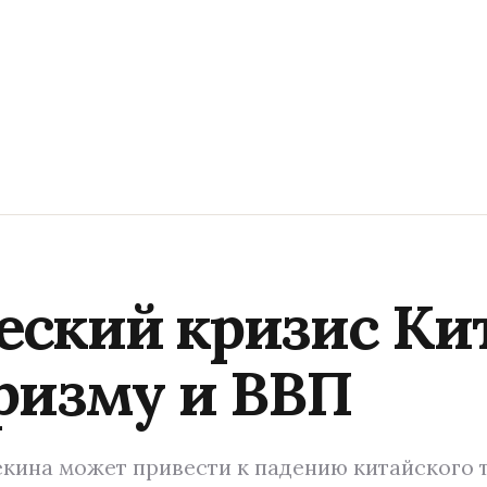
ский кризис Ки
уризму и ВВП
кина может привести к падению китайского т