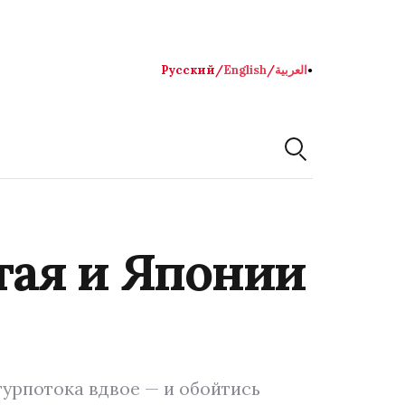
Русский
/
English
/
العربية
●
тая и Японии
урпотока вдвое — и обойтись