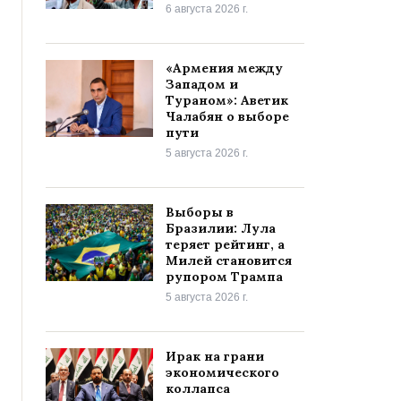
6 августа 2026 г.
«Армения между
Западом и
Тураном»: Аветик
Чалабян о выборе
пути
5 августа 2026 г.
Выборы в
Бразилии: Лула
теряет рейтинг, а
Милей становится
рупором Трампа
5 августа 2026 г.
Ирак на грани
экономического
коллапса