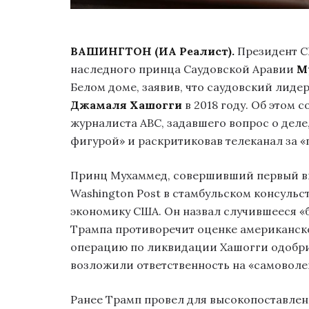
ВАШИНГТОН (ИА Реалист).
Президент 
наследного принца Саудовской Аравии
М
Белом доме, заявив, что саудовский лидер
Джамаля Хашогги
в 2018 году. Об этом 
журналиста ABC, задавшего вопрос о деле
фигурой» и раскритиковав телеканал за «п
Принц Мухаммед, совершивший первый ви
Washington Post в стамбульском консульс
экономику США. Он назвал случившееся 
Трампа противоречит оценке американско
операцию по ликвидации Хашогги одобри
возложили ответственность на «самоволе
Ранее Трамп провел для высокопоставлен