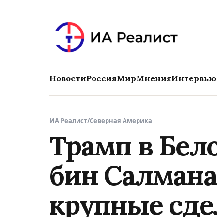
Новости
Россия
Мир
Мнения
Интервью
ИА Реалист
/
Северная Америка
Трамп в Бел
бин Салмана
крупные сде