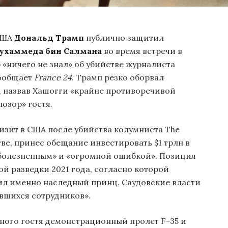
США
Дональд Трамп
публично защитил
ухаммеда бин Салмана
во время встречи в
 «ничего не знал» об убийстве журналиста
сообщает
France 24
. Трамп резко оборвал
, назвав Хашогги «крайне противоречивой
озор» гостя.
зит в США после убийства колумниста The
тве, принес обещание инвестировать $1 трлн в
«болезненным» и «огромной ошибкой». Позиция
й разведки 2021 года, согласно которой
л именно наследный принц. Саудовские власти
вшихся сотрудников».
ного гостя демонстрационный пролет F-35 и