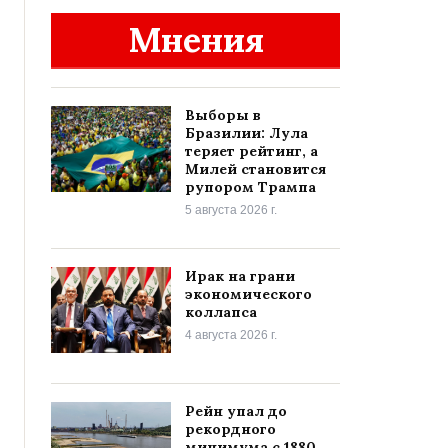
Мнения
Выборы в
Бразилии: Лула
теряет рейтинг, а
Милей становится
рупором Трампа
5 августа 2026 г.
Ирак на грани
экономического
коллапса
4 августа 2026 г.
Рейн упал до
рекордного
минимума с 1880