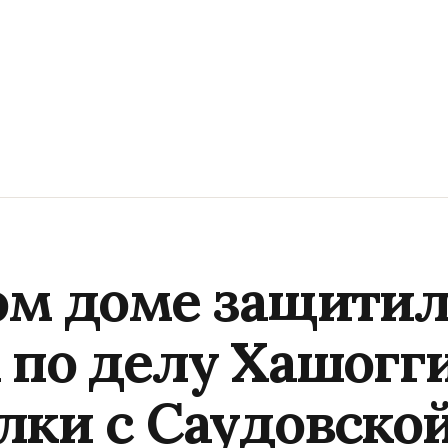
ом доме защити
 по делу Хашогг
лки с Саудовско