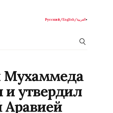
Русский
/
English
/
العربية
●
л Мухаммеда
и и утвердил
й Аравией