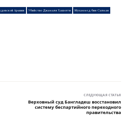
удовской Аравии
Убийство Джамаля Хашогги
Мухаммед бин Салман
СЛЕДУЮЩАЯ СТАТЬЯ
Верховный суд Бангладеш восстановил
систему беспартийного переходного
правительства