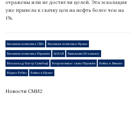
отражены или не достигли целей. Эта эскалация
уже привела к скачку цен на нефть более чем на
1%.
Внешняя политика США
Внешняя политика Ирана
Внешняя политика Израиля
ЦАХАЛ
Биньямин Нетаньяху
Мохаммад-Багер Галибаф
Вооруженные силы Израиля
Война в Ливане
Марко Рубио
Война в Иране
Новости СМИ2