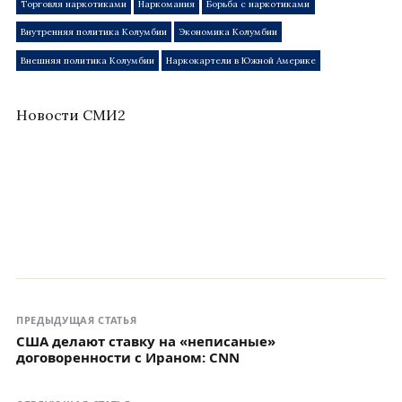
Торговля наркотиками
Наркомания
Борьба с наркотиками
Внутренняя политика Колумбии
Экономика Колумбии
Внешняя политика Колумбии
Наркокартели в Южной Америке
Новости СМИ2
ПРЕДЫДУЩАЯ СТАТЬЯ
США делают ставку на «неписаные»
договоренности с Ираном: CNN