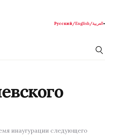
Русский
/
English
/
العربية
●
иевского
ремя инаугурации следующего