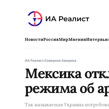
Новости
Россия
Мир
Мнения
Интервью
ИА Реалист
/
Северная Америка
Мексика отк
режима об а
Так называемая Украина потребов