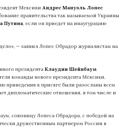
езидент Мексики
Андрес Мануэль Лопес
бование правительства так называемой Украины
а Путина
, если он приедет на инаугурацию
 дело», — заявил Лопес Обрадор журналистам на
анного президента
Клаудии Шейнбаум
ителя команды нового президента Мексики,
ю приведения к присяге были разосланы всем
ет дипломатические отношения, в том числе и
ум, союзницу Лопеса Обрадора, с победой на
рически дружественным партнером России в