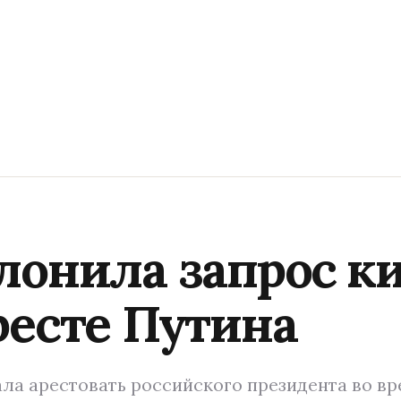
лонила запрос к
ресте Путина
ала арестовать российского президента во в