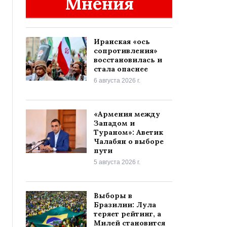
Мнения
Иранская «ось
сопротивления»
восстановилась и
стала опаснее
6 августа 2026 г.
«Армения между
Западом и
Тураном»: Аветик
Чалабян о выборе
пути
5 августа 2026 г.
Выборы в
Бразилии: Лула
теряет рейтинг, а
Милей становится