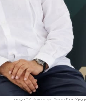
Клаудия Шейнбаум и Андрес Мануэль Лопес Обрадор