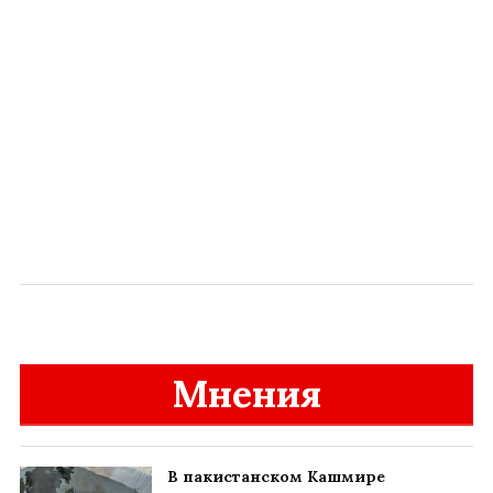
Мнения
В пакистанском Кашмире