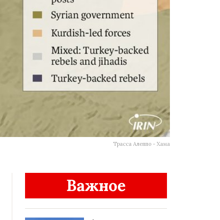
Трасса Алеппо - Хама
Важное