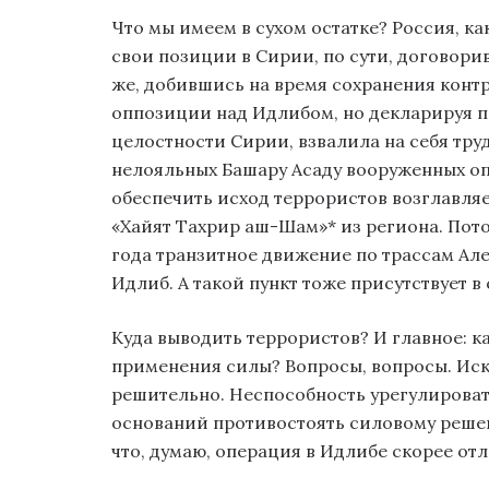
Что мы имеем в сухом остатке? Россия, ка
свои позиции в Сирии, по сути, договори
же, добившись на время сохранения кон
оппозиции над Идлибом, но декларируя 
целостности Сирии, взвалила на себя тру
нелояльных Башару Асаду вооруженных оп
обеспечить исход террористов возглавл
«Хайят Тахрир аш-Шам»* из региона. Потом
года транзитное движение по трассам А
Идлиб. А такой пункт тоже присутствует в
Куда выводить террористов? И главное: ка
применения силы? Вопросы, вопросы. Иска
решительно. Неспособность урегулирова
оснований противостоять силовому решен
что, думаю, операция в Идлибе скорее отл