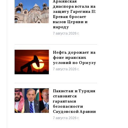
Армянская
диаспора встала на
защиту Гарегина II:
Ереван бросает
вызов Церкви и
народу
7 августа 2026 г.
Нефть дорожает на
фоне иранских
условий по Ормузу
7 августа 2026 г.
Пакистан и Турция
становятся
гарантами
безопасности
Саудовской Аравии
7 августа 2026 г.