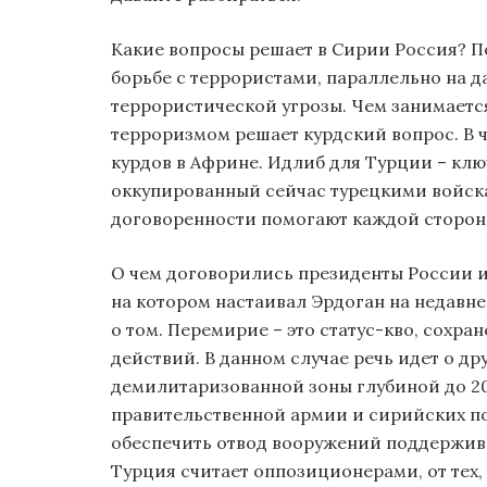
Какие вопросы решает в Сирии Россия? П
борьбе с террористами, параллельно на 
террористической угрозы. Чем занимаетс
терроризмом решает курдский вопрос. В 
курдов в Африне. Идлиб для Турции – клю
оккупированный сейчас турецкими войска
договоренности помогают каждой стороне
О чем договорились президенты России и
на котором настаивал Эрдоган на недавней
о том. Перемирие – это статус-кво, сохра
действий. В данном случае речь идет о дру
демилитаризованной зоны глубиной до 2
правительственной армии и сирийских по
обеспечить отвод вооружений поддерживае
Турция считает оппозиционерами, от тех,