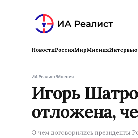
Новости
Россия
Мир
Мнения
Интервью
ИА Реалист
/
Мнения
Игорь Шатро
отложена, ч
О чем договорились президенты Р