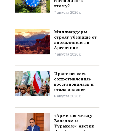
готов ли он к
этому?
7 августа 2026 г.
Миллиардеры
строят убежище от
апокалипсиса в
Аргентине
7 августа 2026 г.
Иранская «ось
сопротивления»
восстановилась и
стала опаснее
6 августа 2026 г.
«Армения между
Западом и
Тураном»: Аветик