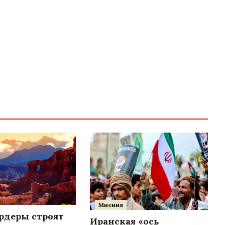
Мнения
деры строят
Иранская «ось