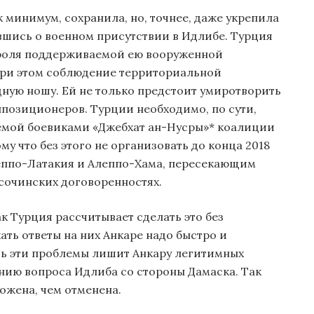
к минимум, сохранила, но, точнее, даже укрепила
вшись о военном присутствии в Идлибе. Турция
троля поддерживаемой ею вооруженной
при этом соблюдение территориальной
дную ношу. Ей не только предстоит умиротворить
позиционеров. Турции необходимо, по сути,
яемой боевиками «Джебхат ан-Нусры»* коалиции
у что без этого не организовать до конца 2018
леппо-Латакия и Алеппо-Хама, пересекающим
 сочинских договоренностях.
к Турция рассчитывает сделать это без
ть ответы на них Анкаре надо быстро и
ть эти проблемы лишит Анкару легитимных
ию вопроса Идлиба со стороны Дамаска. Так
ожена, чем отменена.