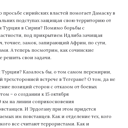
о просьбе сирийских властей помогает Дамаску в
дальних подступах защищая свою территорию от
я Турция в Сирии? Помимо борьбы с
частности, под прикрытием Идлиба зачищая
ч, точнее, замок, запирающий Африн, по сути,
ми. А теперь посмотрим, как сочинские
 решить свои задачи.
 Турции? Казалось бы, о том самом перемирии,
 трехсторонней встрече в Тегеране? О том, да не
нение позиций сторон с отказом от боевых
гом – о создании к 15 октября
0 км на линии соприкосновения
встанцев. И Эрдогану при этом придется
мых им повстанцев. Как и отделение тех, кого
 кого все считают террористами. Как и