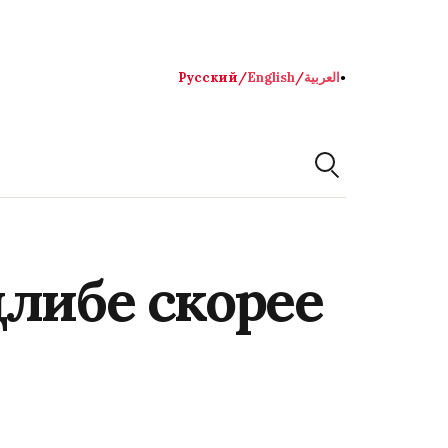
Русский
/
English
/
العربية
●
либе скорее