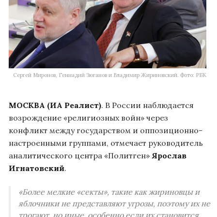
Сергей Миронов, Геннадий Зюганов и Владимир Жириновский. Фото: РБК
МОСКВА (ИА Реалист)
. В России наблюдается
возрождение «религиозных войн» через
конфликт между государством и оппозиционно-
настроенными группами, отмечает руководитель
аналитического центра «Политген»
Ярослав
Игнатовский
.
«Более мелкие «секты», такие как жириновцы и
яблочники не представляют угрозы, поэтому их не
трогают, но иные, особенно если их становится