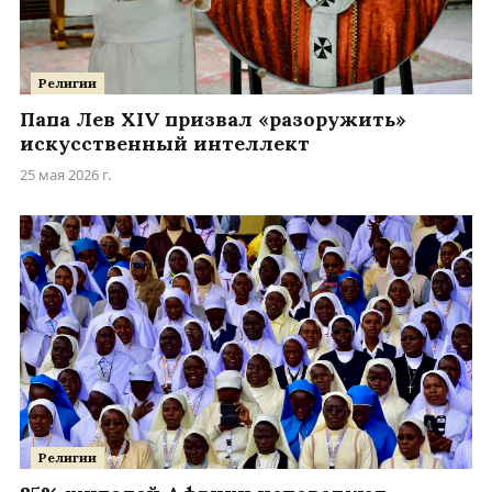
Религии
Папа Лев XIV призвал «разоружить»
искусственный интеллект
25 мая 2026 г.
Религии