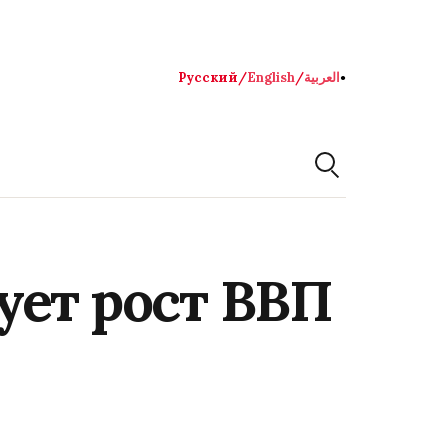
Русский
/
English
/
العربية
●
ует рост ВВП