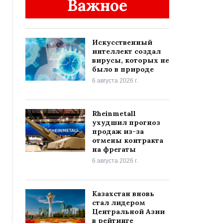
Важное
Искусственный
интеллект создал
вирусы, которых не
было в природе
6 августа 2026 г.
Rheinmetall
ухудшил прогноз
продаж из-за
отмены контракта
на фрегаты
6 августа 2026 г.
Казахстан вновь
стал лидером
Центральной Азии
в рейтинге