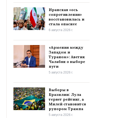
Иранская «ось
сопротивления»
восстановилась и
стала опаснее
6 августа 2026 г.
«Армения между
Западом и
Тураном»: Аветик
Чалабян о выборе
пути
5 августа 2026 г.
Выборы в
Бразилии: Лула
теряет рейтинг, а
Милей становится
рупором Трампа
5 августа 2026 г.