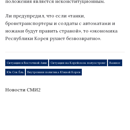
положения является неконституционным.
Ли предупредил, что если «танки,
бронетранспортеры и солдаты с автоматами и
ножами будут править страной», то «экономика
Республики Корея рухнет безвозвратно».
Ситуация в Восточной Азии
Ситуация на Корейском полуострове
Важное
Юн Сок Ёль
Внутренняя политика Южной Кореи
Новости СМИ2