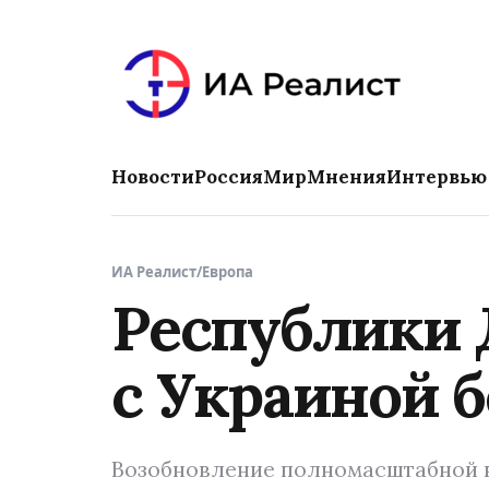
Новости
Россия
Мир
Мнения
Интервью
ИА Реалист
/
Европа
Республики 
с Украиной 
Возобновление полномасштабной в