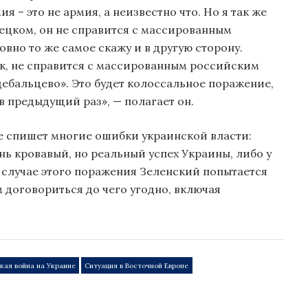
ия – это не армия, а неизвестно что. Но я так же
ецком, он не справится с массированным
вно то же самое скажу и в другую сторону.
к, не справится с массированным российским
«дебальцево». Это будет колоссальное поражение,
в предыдущий раз», — полагает он.
се спишет многие ошибки украинской власти:
ень кровавый, но реальный успех Украины, либо у
 случае этого поражения Зеленский попытается
 договориться до чего угодно, включая
кая война на Украине
Ситуация в Восточной Европе