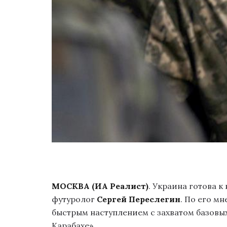
МОСКВА (ИА Реалист)
. Украина готова 
футуролог
Сергей Переслегин
. По его м
быстрым наступлением с захватом базовых
Карабахе».