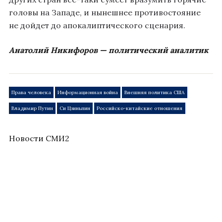
головы на Западе, и нынешнее противостояние
не дойдет до апокалиптического сценария.
Анатолий Никифоров — политический аналитик
Права человека
Информационная война
Внешняя политика США
Владимир Путин
Си Цзиньпин
Российско-китайские отношения
Новости СМИ2