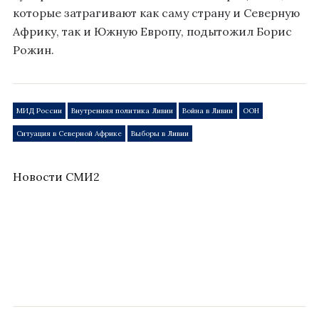
которые затрагивают как саму страну и Северную
Африку, так и Южную Европу, подытожил Борис
Рожин.
МИД России
Внутренняя политика Ливии
Война в Ливии
ООН
Ситуация в Северной Африке
Выборы в Ливии
Новости СМИ2