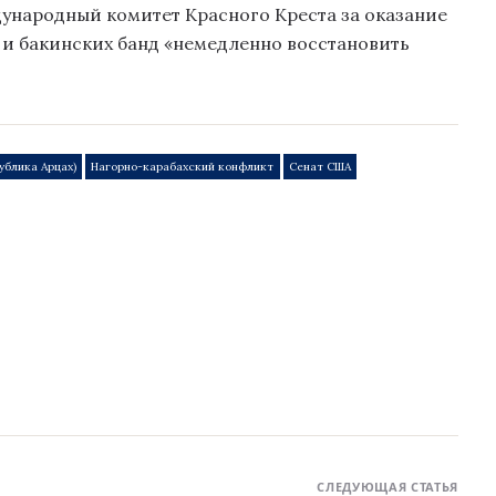
ународный комитет Красного Креста за оказание
 и бакинских банд «немедленно восстановить
ублика Арцах)
Нагорно-карабахский конфликт
Сенат США
СЛЕДУЮЩАЯ СТАТЬЯ