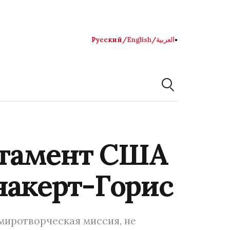
Русский
/
English
/
العربية
●
ртамент США
накерт-Горис
миротворческая миссия, не