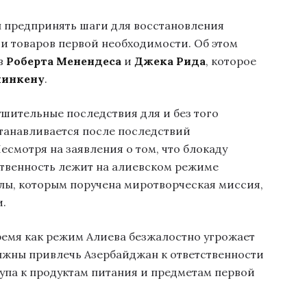
 предпринять шаги для восстановления
 и товаров первой необходимости. Об этом
в
Роберта Менендеса
и
Джека Рида
, которое
линкену
.
шительные последствия для и без того
станавливается после последствий
есмотря на заявления о том, что блокаду
ственность лежит на алиевском режиме
илы, которым поручена миротворческая миссия,
.
 время как режим Алиева безжалостно угрожает
лжны привлечь Азербайджан к ответственности
упа к продуктам питания и предметам первой