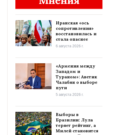
Мнения
Иранская «ось
сопротивления»
восстановилась и
стала опаснее
6 августа 2026 г.
«Армения между
Западом и
Тураном»: Аветик
Чалабян о выборе
пути
5 августа 2026 г.
Выборы в
Бразилии: Лула
теряет рейтинг, а
Милей становится