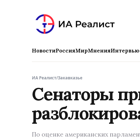
Новости
Россия
Мир
Мнения
Интервью
ИА Реалист
/
Закавказье
Сенаторы пр
разблокиров
По оценке американских парламент