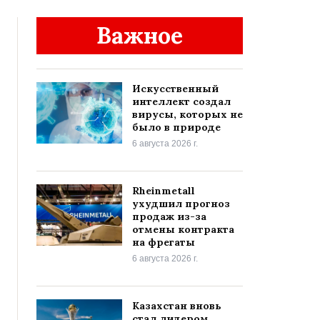
Важное
Искусственный
интеллект создал
вирусы, которых не
было в природе
6 августа 2026 г.
Rheinmetall
ухудшил прогноз
продаж из-за
отмены контракта
на фрегаты
6 августа 2026 г.
Казахстан вновь
стал лидером