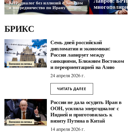
Лавров: БРИК
КНР, диалог без иллюзий с Западом
многополярно
и посредничество по Ирану
БРИКС
Семь дней российской
дипломатии и экономики:
Россия лавирует между
санкциями, Ближним Востоком
Внешняя политика
и переориентацией на Азию
24 апреля 2026 г.
ЧИТАТЬ ДАЛЕЕ
России не дала осудить Иран в
ООН, усилила энергодиалог с
Индией и приготовилась к
визиту Путина в Китай
Внешняя политика
14 апреля 2026 г.