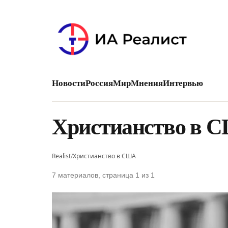
Новости
Россия
Мир
Мнения
Интервью
Христианство в 
Realist
/
Христианство в США
7 материалов, страница 1 из 1