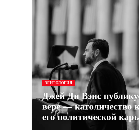
ЭЛИТОЛОГИЯ
Джей Ди Вэнс публику
вере — католичество 
его политической кар