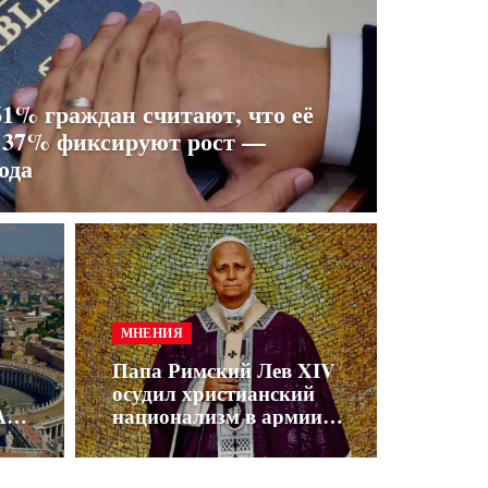
1% граждан считают, что её
а 37% фиксируют рост —
ода
МНЕНИЯ
Папа Римский Лев XIV
осудил христианский
А
национализм в армии
у
США