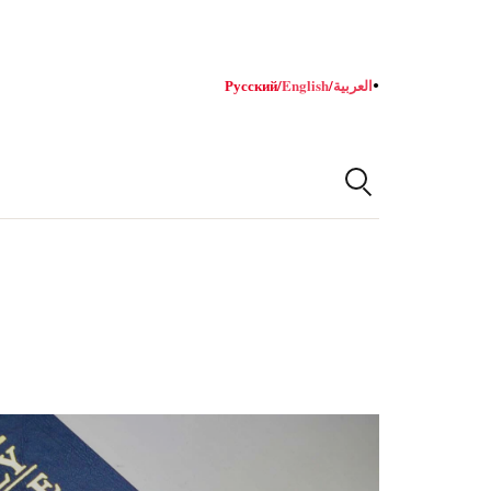
Русский
/
English
/
العربية
●