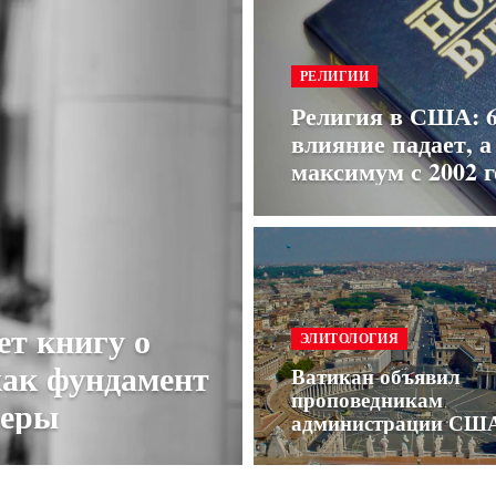
РЕЛИГИИ
Религия в США: 6
влияние падает, 
максимум с 2002 г
ет книгу о
ЭЛИТОЛОГИЯ
как фундамент
Ватикан объявил
проповедникам
ьеры
администрации СШ
неформальную войн