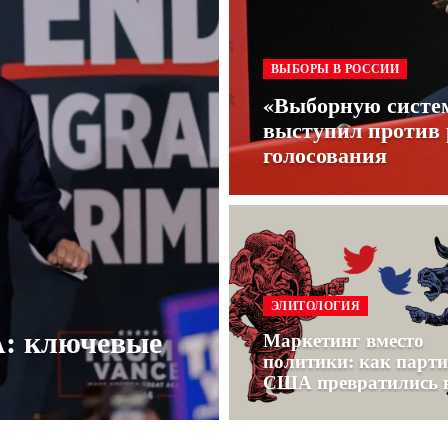
ВЫБОРЫ В РОССИИ
«Выборную систе
выступил против
голосования
ЭЛИТОЛОГИЯ
: ключевые
Маркетинг вместо
политики: как парти
США превратились 
сервис для богатых