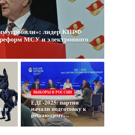
му угробили»: лидер КПРФ
 реформ МСУ и электронного
ВЫБОРЫ В РОССИИ
ЕДГ-2025: партии
и в
начали подготовку к
в
решающему
электоральному циклу