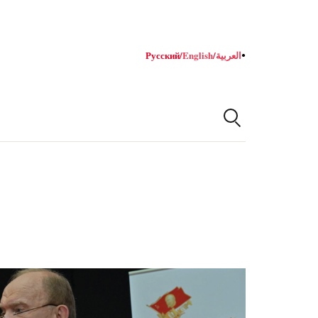
Русский
/
English
/
العربية
●