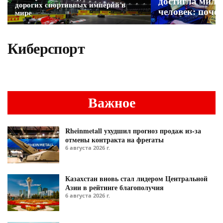
достигла милл
дорогих спортивных империй в
человек: поче
мире
молодежь
Киберспорт
Важное
Rheinmetall ухудшил прогноз продаж из-за
отмены контракта на фрегаты
6 августа 2026 г.
Казахстан вновь стал лидером Центральной
Азии в рейтинге благополучия
6 августа 2026 г.