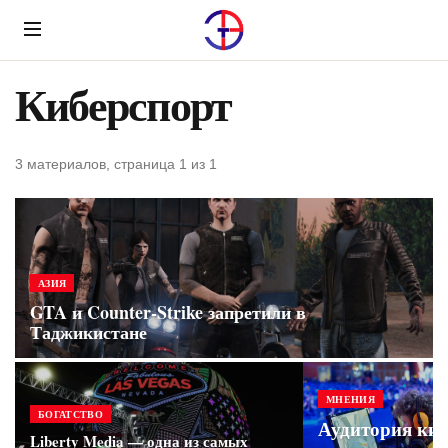
Menu
Киберспорт
3 материалов, страница 1 из 1
АЗИЯ
GTA и Counter-Strike запретили в
Таджикистане
МНЕНИЯ
БОГАТСТВО
Аудитория киб
Liberty Media — одна из самых