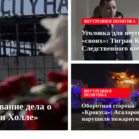
ВНУТРЕННЯЯ ПОЛИТИКА
Уголовка для неуг
«своих»: Тигран К
Следственного ко
ВНУТРЕННЯЯ
ПОЛИТИКА
вание дела о
Оборотная сторона
«Крокуса»: Агаларо
ти Холле»
нарушили пожарну
безопасность