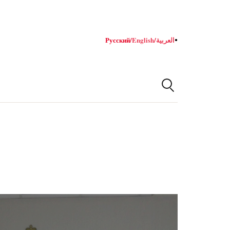
Русский
/
English
/
العربية
●