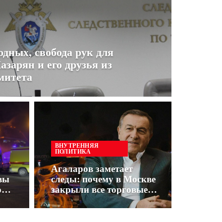
одных, свобода рук для
азарян и его друзья из
митета
ВНУТРЕННЯЯ
ПОЛИТИКА
Агаларов заметает
вы
следы: почему в Москве
ю
закрыли все торговые
центры Vegas